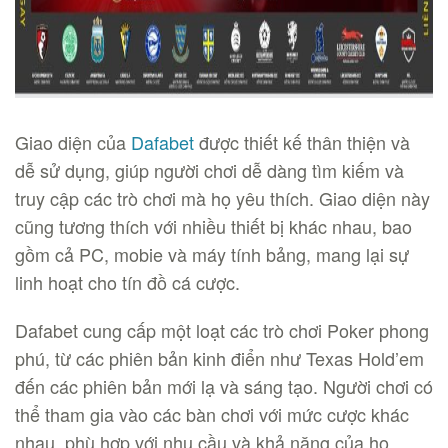
Giao diện của
Dafabet
được thiết kế thân thiện và
dễ sử dụng, giúp người chơi dễ dàng tìm kiếm và
truy cập các trò chơi mà họ yêu thích. Giao diện này
cũng tương thích với nhiều thiết bị khác nhau, bao
gồm cả PC, mobie và máy tính bảng, mang lại sự
linh hoạt cho tín đồ cá cược.
Dafabet cung cấp một loạt các trò chơi Poker phong
phú, từ các phiên bản kinh điển như Texas Hold’em
đến các phiên bản mới lạ và sáng tạo. Người chơi có
thể tham gia vào các bàn chơi với mức cược khác
nhau, phù hợp với nhu cầu và khả năng của họ.