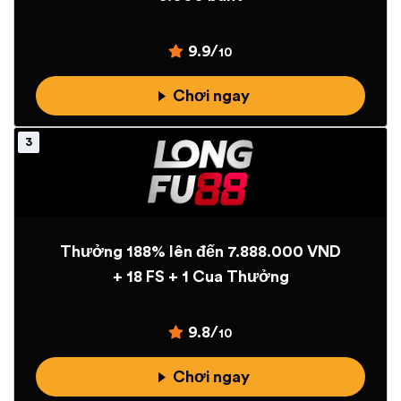
9.9/
10
Chơi ngay
Thưởng 188% lên đến 7.888.000 VND
+ 18 FS + 1 Cua Thưởng
9.8/
10
Chơi ngay