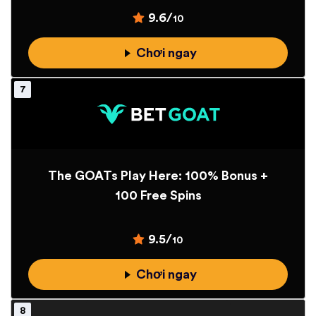
9.6/
10
Chơi ngay
The GOATs Play Here: 100% Bonus +
100 Free Spins
9.5/
10
Chơi ngay