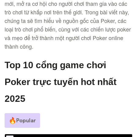
mới, mở ra cơ hội cho người chơi tham gia vào các
trò chơi từ khắp nơi trên thế giới. Trong bài viết này,
chúng ta sẽ tìm hiểu về nguồn gốc của Poker, các
loại trò chơi phổ biến, cùng với các chiến lược poker
và mẹo để trở thành một người chơi Poker online
thành công.
Top 10 cổng game chơi
Poker trực tuyến hot nhất
2025
Popular