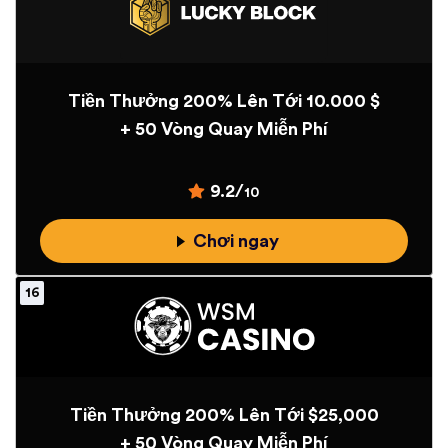
Tiền Thưởng 200% Lên Tới 10.000 $
+ 50 Vòng Quay Miễn Phí
9.2/
10
Chơi ngay
Tiền Thưởng 200% Lên Tới $25,000
+ 50 Vòng Quay Miễn Phí