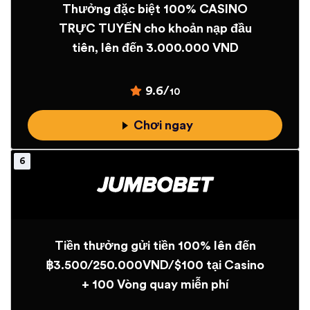
Thưởng đặc biệt 100% CASINO
TRỰC TUYẾN cho khoản nạp đầu
tiên, lên đến 3.000.000 VND
9.6/
10
Chơi ngay
Tiền thưởng gửi tiền 100% lên đến
฿3.500/250.000VND/$100 tại Casino
+ 100 Vòng quay miễn phí