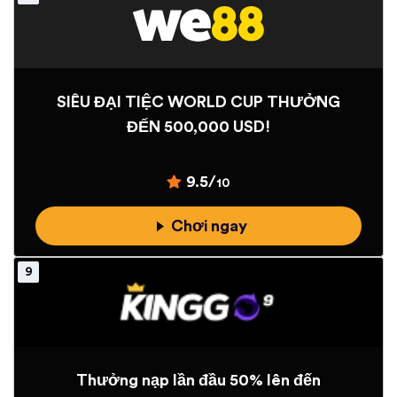
SIÊU ĐẠI TIỆC WORLD CUP THƯỞNG
ĐẾN 500,000 USD!
9.5/
10
Chơi ngay
Thưởng nạp lần đầu 50% lên đến