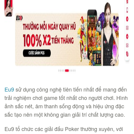
Eu9
sử dụng công nghệ tiên tiến nhất để mang đến
trải nghiệm chơi game tốt nhất cho người chơi. Hình
ảnh sắc nét, âm thanh sống động và hiệu ứng đặc
sắc tạo nên một không gian giải trí chất lượng cao.
Eu9 tổ chức các giải đấu Poker thường xuyên, với